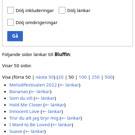
Dölj inkluderingar
Dölj länkar
Dölj omdirigeringar
Gå
Följande sidor länkar till
Bluffin
:
Visar 50 sidor.
Visa (
förra 50
|
nästa 50
) (
20
|
50
|
100
|
250
|
500
)
Melodifestivalen 2022
(
← länkar
)
Bananas
(
← länkar
)
Som du vill
(
← länkar
)
Hold Me Closer
(
← länkar
)
Innocent Love
(
← länkar
)
Tror du att jag bryr mig
(
← länkar
)
I Want to Be Loved
(
← länkar
)
Suave
(
← länkar
)