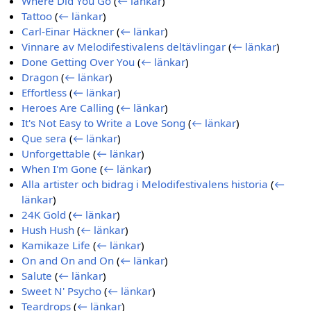
Where Did You Go
(
← länkar
)
Tattoo
(
← länkar
)
Carl-Einar Häckner
(
← länkar
)
Vinnare av Melodifestivalens deltävlingar
(
← länkar
)
Done Getting Over You
(
← länkar
)
Dragon
(
← länkar
)
Effortless
(
← länkar
)
Heroes Are Calling
(
← länkar
)
It's Not Easy to Write a Love Song
(
← länkar
)
Que sera
(
← länkar
)
Unforgettable
(
← länkar
)
When I'm Gone
(
← länkar
)
Alla artister och bidrag i Melodifestivalens historia
(
←
länkar
)
24K Gold
(
← länkar
)
Hush Hush
(
← länkar
)
Kamikaze Life
(
← länkar
)
On and On and On
(
← länkar
)
Salute
(
← länkar
)
Sweet N' Psycho
(
← länkar
)
Teardrops
(
← länkar
)