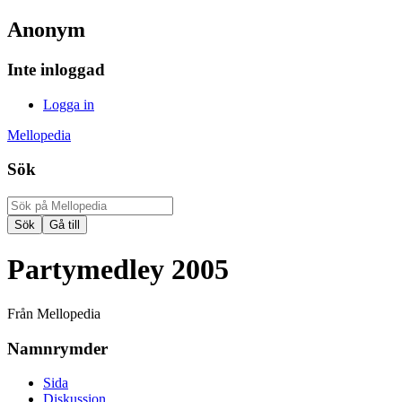
Anonym
Inte inloggad
Logga in
Mellopedia
Sök
Partymedley 2005
Från Mellopedia
Namnrymder
Sida
Diskussion