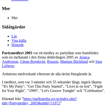
Mer
Mer
Sidåtgärder
Läs
Visa källa
Historik
Partymedleyt 2005
var ett medley av partylåtar som framfördes
som en mellanakt i den första deltävlingen 2005 av
Jessica
Andersson
,
Glenn Borgkvist
,
Bosson
,
Magnus Bäcklund
och
Sara
Löfgren
.
Artisterna medverkade eftersom de alla tävlat föregående år.
I medleyt, som var 3 minuter och 55 sekunder långt, ingick låtarna
”It's My Party”, "Get This Party Started", ”Livet är en fest”, "Fight
for Your Right", ”1999”, "Let's Groove Tonight" och ”Celebration”.
Hämtad från ”
https://mellopedia.svt.se/index.php?
title=Partymedley_2005&oldid=51972
”