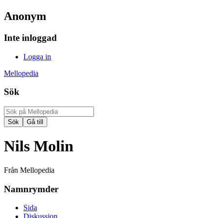
Anonym
Inte inloggad
Logga in
Mellopedia
Sök
Nils Molin
Från Mellopedia
Namnrymder
Sida
Diskussion