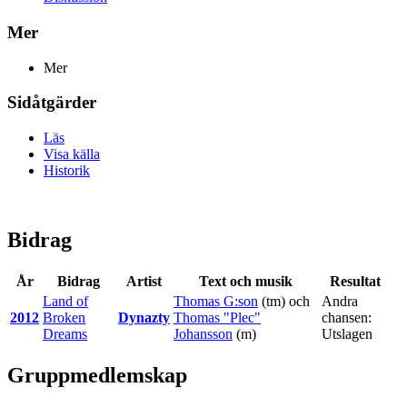
Mer
Mer
Sidåtgärder
Läs
Visa källa
Historik
Bidrag
År
Bidrag
Artist
Text och musik
Resultat
Land of
Thomas G:son
(tm) och
Andra
2012
Broken
Dynazty
Thomas "Plec"
chansen:
Dreams
Johansson
(m)
Utslagen
Gruppmedlemskap