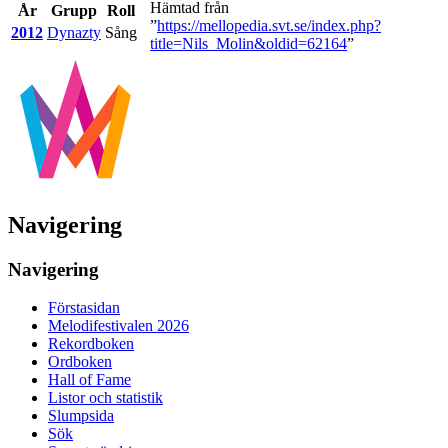
Hämtad från
År
Grupp
Roll
”
https://mellopedia.svt.se/index.php?
2012
Dynazty
Sång
title=Nils_Molin&oldid=62164
”
Navigering
Navigering
Förstasidan
Melodifestivalen 2026
Rekordboken
Ordboken
Hall of Fame
Listor och statistik
Slumpsida
Sök