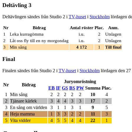
Deltävling 3
Deltävlingen sändes från Studio 2 i
TV-huset
i
Stockholm
lördagen den
Nr
Bidrag
Antal röster
Plac.
Anm.
1
Leka kurragömma
i.u.
2
Utslagen
2
Låt oss fly till en ny morgondag
i.u.
2
Utslagen
3
Min sång
4 172
1
Till final
Final
Finalen sändes från Studio 2 i
TV-huset
i
Stockholm
lördagen den 27 
Juryomröstning
Nr
Bidrag
EB
IF
GS
BS
PW
Summa
Plac.
1
Min sång
2
2
2
2
2
10
4
2
Tjänare kärlek
3
4
4
3
3
17
2
3
En sång om världen
3
1
1
3
1
9
5
4
Heja mamma
1
3
3
2
2
11
3
5
Vita vidder
4
5
5
4
4
22
1