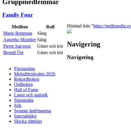
Gruppmedlemmar
Family Four
Hämtad från ”
https://mellopedia.
Medlem
Roll
Marie Bergman
Sång
Agnetha Munther
Sång
Navigering
Pierre Isacsson
Gitarr och kör
Berndt Öst
Gitarr och kör
Navigering
Förstasidan
Melodifestivalen 2026
Rekordboken
Ordboken
Hall of Fame
Listor och statistik
Slumpsida
Sök
Senaste ändringarna
Specialsidor
Skicka rättelser