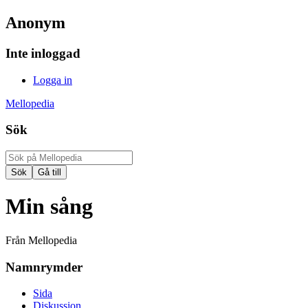
Anonym
Inte inloggad
Logga in
Mellopedia
Sök
Min sång
Från Mellopedia
Namnrymder
Sida
Diskussion