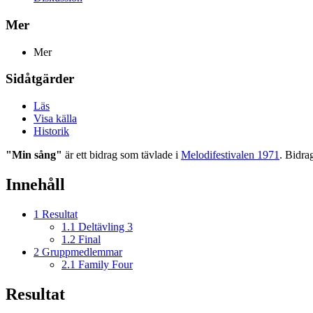
Mer
Mer
Sidåtgärder
Läs
Visa källa
Historik
"Min sång"
är ett bidrag som tävlade i
Melodifestivalen 1971
. Bidra
Innehåll
1
Resultat
1.1
Deltävling 3
1.2
Final
2
Gruppmedlemmar
2.1
Family Four
Resultat