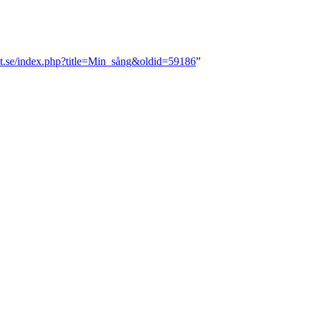
svt.se/index.php?title=Min_sång&oldid=59186
”