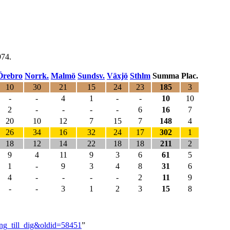
974.
Örebro
Norrk.
Malmö
Sundsv.
Växjö
Sthlm
Summa
Plac.
10
30
21
15
24
23
185
3
-
-
4
1
-
-
10
10
2
-
-
-
-
6
16
7
20
10
12
7
15
7
148
4
26
34
16
32
24
17
302
1
18
12
14
22
18
18
211
2
9
4
11
9
3
6
61
5
1
-
9
3
4
8
31
6
4
-
-
-
-
2
11
9
-
-
3
1
2
3
15
8
sång_till_dig&oldid=58451
”