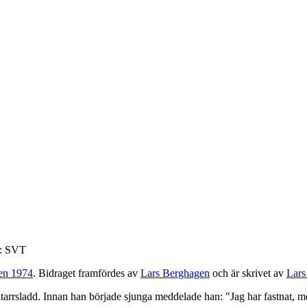
o: SVT
len 1974
. Bidraget framfördes av
Lars Berghagen
och är skrivet av
Lars
arrsladd. Innan han började sjunga meddelade han: "Jag har fastnat, men