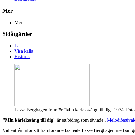
Mer
Mer
Sidåtgärder
Läs
Visa källa
Historik
Lasse Berghagen framför "Min kärlekssång till dig" 1974. Fot
"Min kärlekssång till dig"
är ett bidrag som tävlade i
Melodifestiva
Vid entrén inför sitt framförande fastnade Lasse Berghagen med sin git