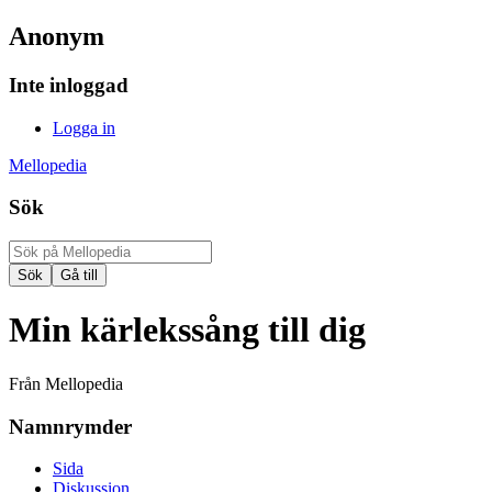
Anonym
Inte inloggad
Logga in
Mellopedia
Sök
Min kärlekssång till dig
Från Mellopedia
Namnrymder
Sida
Diskussion