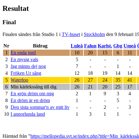
Resultat
Final
Finalen sändes från Studio 1 i
TV-huset
i
Stockholm
den 9 februari 1
Nr
Bidrag
Luleå
Falun
Karlst.
Gbg
Umeå
1
En enda jord
10
20
15
6
11
2
En mysig vals
5
-
-
-
-
3
Jag minns dej nog
7
-
-
1
-
4
Fröken Ur sång
12
18
19
14
14
5
Waterloo
26
27
24
35
41
6
Min kärlekssång till dig
26
21
20
25
17
7
En grön dröm om mig
2
1
9
3
4
8
En dröm är en dröm
1
-
-
5
-
9
Den sista sommar'n av mitt liv
-
-
2
-
3
10
I annorlunda land
1
3
1
1
-
Hämtad från ”
https://mellopedia.svt.se/index.php?title=Min_kärleks