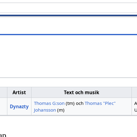
Artist
Text och musik
Thomas G:son
(tm) och
Thomas "Plec"
A
Dynazty
Johansson
(m)
U
ap