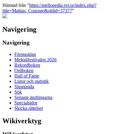
Hämtad från ”
https://mellopedia.svt.se/index.php?
title=Mattias_Courage&oldid=37377
”
Navigering
Navigering
Förstasidan
Melodifestivalen 2026
Rekordboken
Ordboken
Hall of Fame
Listor och statistik
Slumpsida
Sök
Senaste ändringarna
Specialsidor
Skicka rättelser
Wikiverktyg