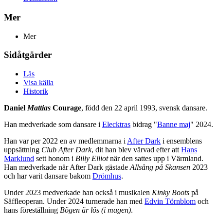
Mer
Mer
Sidåtgärder
Läs
Visa källa
Historik
Daniel
Mattias
Courage
, född den 22 april 1993, svensk dansare.
Han medverkade som dansare i
Elecktras
bidrag "
Banne maj
" 2024.
Han var per 2022 en av medlemmarna i
After Dark
i ensemblens
uppsättning
Club After Dark
, dit han blev värvad efter att
Hans
Marklund
sett honom i
Billy Elliot
när den sattes upp i Värmland.
Han medverkade när After Dark gästade
Allsång på Skansen
2023
och har varit dansare bakom
Drömhus
.
Under 2023 medverkade han också i musikalen
Kinky Boots
på
Säffleoperan. Under 2024 turnerade han med
Edvin Törnblom
och
hans föreställning
Bögen är lös (i magen)
.