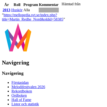
Hämtad från
År
Roll
Program
Kommentar
2013
Huskör
Alla
”
https://mellopedia.svt.se/index.php?
title=Martin_Redhe_Nord&oldid=58385
”
Navigering
Navigering
Förstasidan
Melodifestivalen 2026
Rekordboken
Ordboken
Hall of Fame
Listor och statistik