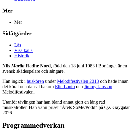
Mer
Mer
Sidåtgärder
Läs
Visa källa
Historik
Nils
Martin
Redhe Nord
, född den 18 juni 1983 i Borlänge, är en
svensk skådespelare och sångare.
Han ingick i
huskören
under
Melodifestivalen 2013
och hade innan
det körat och dansat bakom
Elin Lanto
och
Jimmy Jansson
i
Melodifestivalen.
Utanför tävlingen har han bland annat gjort en lång rad
musikalroller. Han vann priset "Årets SoMe/Podd" på QX Gaygalan
2026.
Programmedverkan