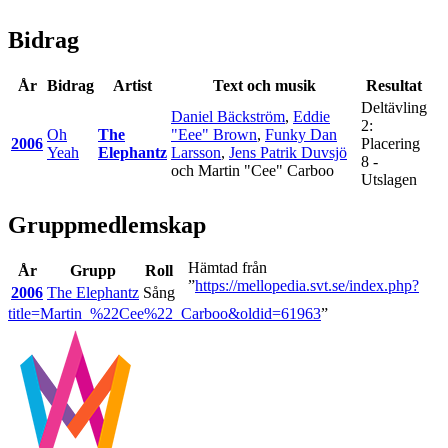
Bidrag
År
Bidrag
Artist
Text och musik
Resultat
Deltävling
Daniel Bäckström
,
Eddie
2:
Oh
The
"Eee" Brown
,
Funky Dan
2006
Placering
Yeah
Elephantz
Larsson
,
Jens Patrik Duvsjö
8 -
och
Martin "Cee" Carboo
Utslagen
Gruppmedlemskap
Hämtad från
År
Grupp
Roll
”
https://mellopedia.svt.se/index.php?
2006
The Elephantz
Sång
title=Martin_%22Cee%22_Carboo&oldid=61963
”