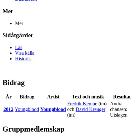
Mer
Mer
Sidåtgärder
Läs
Visa källa
Historik
Bidrag
År
Bidrag
Artist
Text och musik
Resultat
Fredrik Kempe
(tm)
Andra
2012
Youngblood
Youngblood
och
David Kreuger
chansen:
(tm)
Utslagen
Gruppmedlemskap