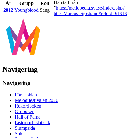
Hämtad från
År
Grupp
Roll
”
https://mellopedia.svt.se/index.php?
2012
Youngblood
Sång
title=Marcus_Sjöstrand&oldid=61919
”
Navigering
Navigering
Förstasidan
Melodifestivalen 2026
Rekordboken
Ordboken
Hall of Fame
Listor och statistik
Slumpsida
Sök