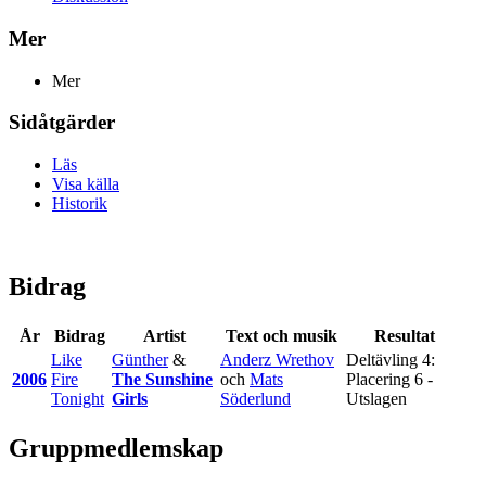
Mer
Mer
Sidåtgärder
Läs
Visa källa
Historik
Bidrag
År
Bidrag
Artist
Text och musik
Resultat
Like
Günther
&
Anderz Wrethov
Deltävling 4:
2006
Fire
The Sunshine
och
Mats
Placering 6 -
Tonight
Girls
Söderlund
Utslagen
Gruppmedlemskap