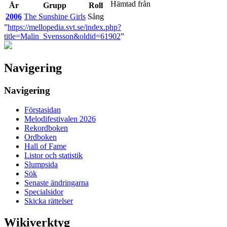
Hämtad från
År
Grupp
Roll
2006
The Sunshine Girls
Sång
”
https://mellopedia.svt.se/index.php?
title=Malin_Svensson&oldid=61902
”
Navigering
Navigering
Förstasidan
Melodifestivalen 2026
Rekordboken
Ordboken
Hall of Fame
Listor och statistik
Slumpsida
Sök
Senaste ändringarna
Specialsidor
Skicka rättelser
Wikiverktyg