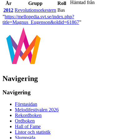
Hämtad från
År
Grupp
Roll
2012
Revolutionsorkestern
Bas
”
https://mellopedia.svt.se/index.php?
title=Magnus_Eugenson&oldid=61867
”
Navigering
Navigering
Förstasidan
Melodifestivalen 2026
Rekordboken
Ordboken
Hall of Fame
Listor och statistik
Slumpsida