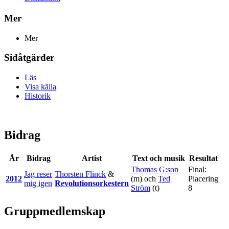
Mer
Mer
Sidåtgärder
Läs
Visa källa
Historik
Bidrag
År
Bidrag
Artist
Text och musik
Resultat
Thomas G:son
Final:
Jag reser
Thorsten Flinck
&
2012
(m) och
Ted
Placering
mig igen
Revolutionsorkestern
Ström
(t)
8
Gruppmedlemskap