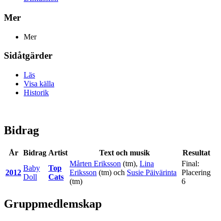
Mer
Mer
Sidåtgärder
Läs
Visa källa
Historik
Bidrag
År
Bidrag
Artist
Text och musik
Resultat
Mårten Eriksson
(tm),
Lina
Final:
Baby
Top
2012
Eriksson
(tm) och
Susie Päivärinta
Placering
Doll
Cats
(tm)
6
Gruppmedlemskap