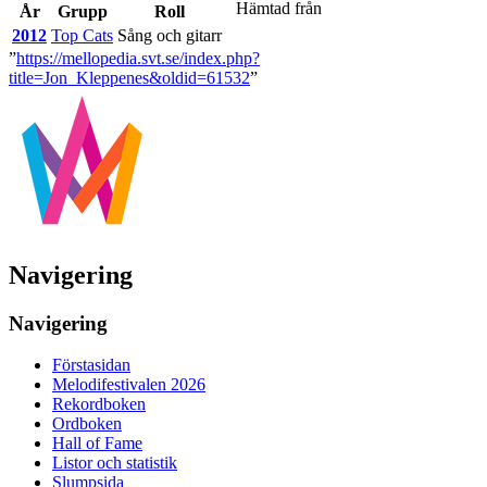
Hämtad från
År
Grupp
Roll
2012
Top Cats
Sång och gitarr
”
https://mellopedia.svt.se/index.php?
title=Jon_Kleppenes&oldid=61532
”
Navigering
Navigering
Förstasidan
Melodifestivalen 2026
Rekordboken
Ordboken
Hall of Fame
Listor och statistik
Slumpsida