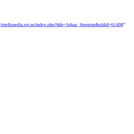
://mellopedia.svt.se/index.php?title=Johan_Stentorp&oldid=61499
”