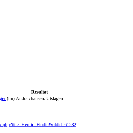
Resultat
ger
(tm)
Andra chansen: Utslagen
ndex.php?title=Henric_Flodin&oldid=61282
”