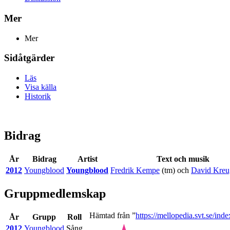
Mer
Mer
Sidåtgärder
Läs
Visa källa
Historik
Bidrag
År
Bidrag
Artist
Text och musik
2012
Youngblood
Youngblood
Fredrik Kempe
(tm) och
David Kreu
Gruppmedlemskap
Hämtad från ”
https://mellopedia.svt.se/i
År
Grupp
Roll
2012
Youngblood
Sång