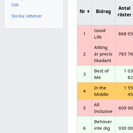
Sök
Antal
Nr
Bidrag
röster
Skicka rättelser
Good
1
868 0
Life
Allting
2
är precis
783 7
likadant
Best of
1 0
3
Me
82
In the
1 5
4
Middle
45
All
5
609 9
Inclusive
Behöver
6
inte dig
930 0