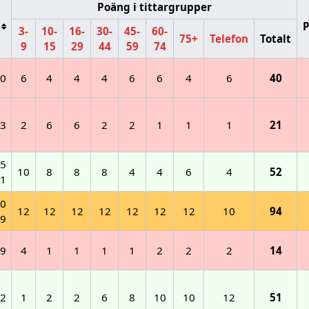
Poäng i tittargrupper
P
3-
10-
16-
30-
45-
60-
75+
Telefon
Totalt
9
15
29
44
59
74
50
6
4
4
4
6
6
4
6
40
63
2
6
6
2
2
1
1
1
21
35
10
8
8
8
4
4
6
4
52
1
50
12
12
12
12
12
12
12
10
94
9
09
4
1
1
1
1
2
2
2
14
02
1
2
2
6
8
10
10
12
51