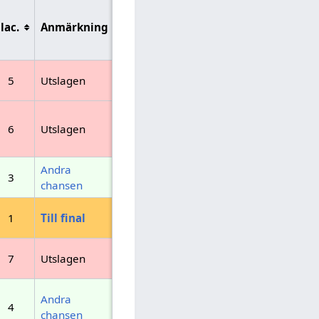
lac.
Anmärkning
5
Utslagen
6
Utslagen
Andra
3
chansen
1
Till final
7
Utslagen
Andra
4
chansen