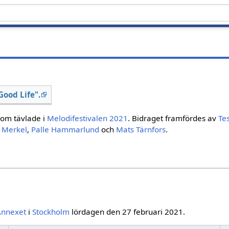
Good Life".
som tävlade i
Melodifestivalen 2021
. Bidraget framfördes av
Te
 Merkel
,
Palle Hammarlund
och
Mats Tärnfors
.
Annexet
i
Stockholm
lördagen den 27 februari 2021.