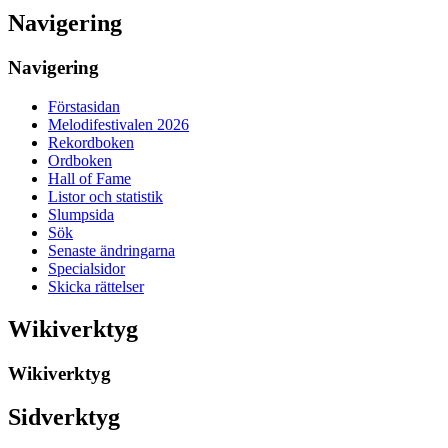
Navigering
Navigering
Förstasidan
Melodifestivalen 2026
Rekordboken
Ordboken
Hall of Fame
Listor och statistik
Slumpsida
Sök
Senaste ändringarna
Specialsidor
Skicka rättelser
Wikiverktyg
Wikiverktyg
Sidverktyg