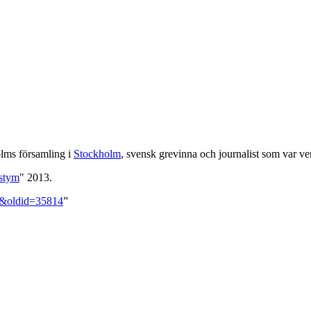
olms församling i
Stockholm
, svensk grevinna och journalist som var ve
ostym
" 2013.
on&oldid=35814
”