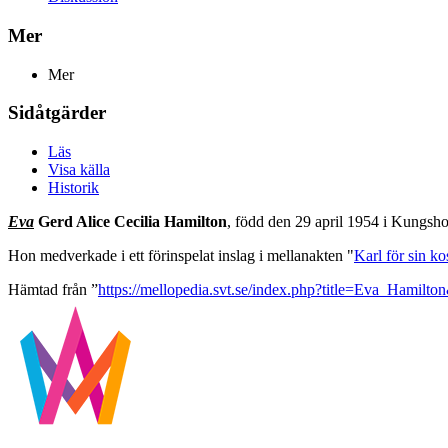
Mer
Mer
Sidåtgärder
Läs
Visa källa
Historik
Eva
Gerd Alice Cecilia Hamilton
, född den 29 april 1954 i Kungsh
Hon medverkade i ett förinspelat inslag i mellanakten "
Karl för sin k
Hämtad från ”
https://mellopedia.svt.se/index.php?title=Eva_Hamilt