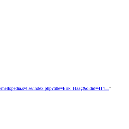
://mellopedia.svt.se/index.php?title=Erik_Haag&oldid=41411
”