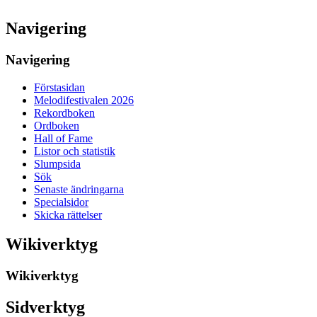
Navigering
Navigering
Förstasidan
Melodifestivalen 2026
Rekordboken
Ordboken
Hall of Fame
Listor och statistik
Slumpsida
Sök
Senaste ändringarna
Specialsidor
Skicka rättelser
Wikiverktyg
Wikiverktyg
Sidverktyg