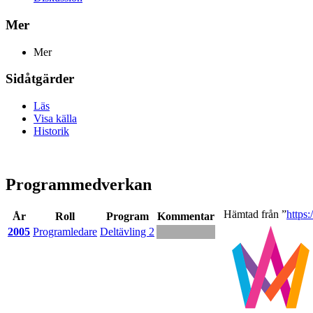
Mer
Mer
Sidåtgärder
Läs
Visa källa
Historik
Programmedverkan
Hämtad från ”
https
År
Roll
Program
Kommentar
2005
Programledare
Deltävling 2