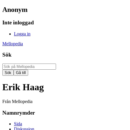
Anonym
Inte inloggad
Logga in
Mellopedia
Sök
Erik Haag
Från Mellopedia
Namnrymder
Sida
Diskussion