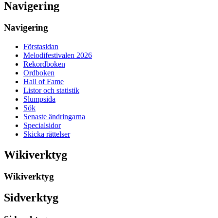
Navigering
Navigering
Förstasidan
Melodifestivalen 2026
Rekordboken
Ordboken
Hall of Fame
Listor och statistik
Slumpsida
Sök
Senaste ändringarna
Specialsidor
Skicka rättelser
Wikiverktyg
Wikiverktyg
Sidverktyg