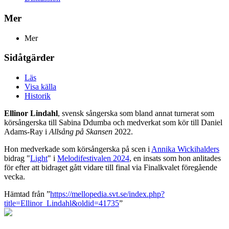
Mer
Mer
Sidåtgärder
Läs
Visa källa
Historik
Ellinor Lindahl
, svensk sångerska som bland annat turnerat som
körsångerska till Sabina Ddumba och medverkat som kör till Daniel
Adams-Ray i
Allsång på Skansen
2022.
Hon medverkade som körsångerska på scen i
Annika Wickihalders
bidrag "
Light
" i
Melodifestivalen 2024
, en insats som hon anlitades
för efter att bidraget gått vidare till final via Finalkvalet föregående
vecka.
Hämtad från ”
https://mellopedia.svt.se/index.php?
title=Ellinor_Lindahl&oldid=41735
”