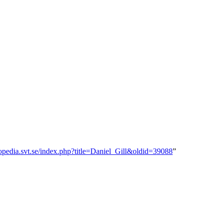
lopedia.svt.se/index.php?title=Daniel_Gill&oldid=39088
”