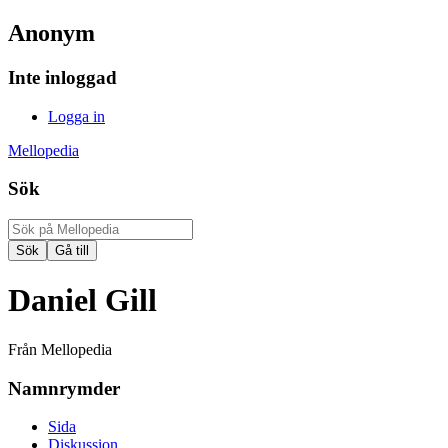
Anonym
Inte inloggad
Logga in
Mellopedia
Sök
Daniel Gill
Från Mellopedia
Namnrymder
Sida
Diskussion