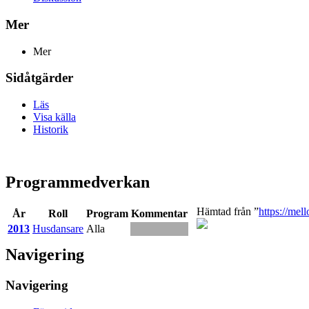
Mer
Mer
Sidåtgärder
Läs
Visa källa
Historik
Programmedverkan
Hämtad från ”
https://mel
År
Roll
Program
Kommentar
2013
Husdansare
Alla
Navigering
Navigering