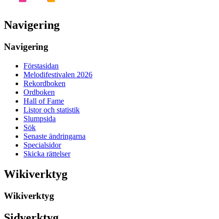
Navigering
Navigering
Förstasidan
Melodifestivalen 2026
Rekordboken
Ordboken
Hall of Fame
Listor och statistik
Slumpsida
Sök
Senaste ändringarna
Specialsidor
Skicka rättelser
Wikiverktyg
Wikiverktyg
Sidverktyg