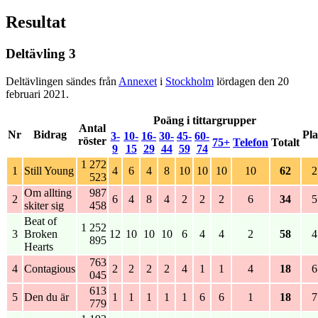
Resultat
Deltävling 3
Deltävlingen sändes från
Annexet
i
Stockholm
lördagen den 20
februari 2021.
Poäng i tittargrupper
Antal
Nr
Bidrag
Pla
3-
10-
16-
30-
45-
60-
röster
75+
Telefon
Totalt
9
15
29
44
59
74
1 272
1
Still Young
4
6
4
8
10
10
10
10
62
2
523
Om allting
987
2
6
4
8
4
2
2
2
6
34
5
skiter sig
458
Beat of
1 252
3
Broken
12
10
10
10
6
4
4
2
58
4
895
Hearts
763
4
Contagious
2
2
2
2
4
1
1
4
18
6
045
613
5
Den du är
1
1
1
1
1
6
6
1
18
7
779