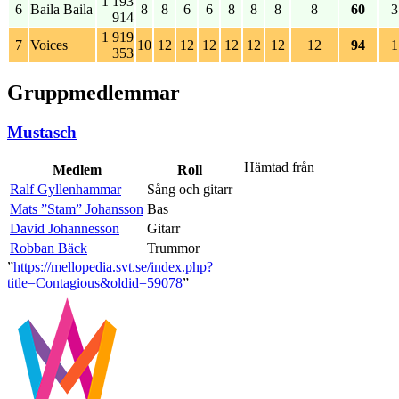
1 193
6
Baila Baila
8
8
6
6
8
8
8
8
60
3
914
1 919
7
Voices
10
12
12
12
12
12
12
12
94
1
353
Gruppmedlemmar
Mustasch
Hämtad från
Medlem
Roll
Ralf Gyllenhammar
Sång och gitarr
Mats ”Stam” Johansson
Bas
David Johannesson
Gitarr
Robban Bäck
Trummor
”
https://mellopedia.svt.se/index.php?
title=Contagious&oldid=59078
”