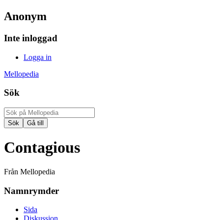
Anonym
Inte inloggad
Logga in
Mellopedia
Sök
Contagious
Från Mellopedia
Namnrymder
Sida
Diskussion