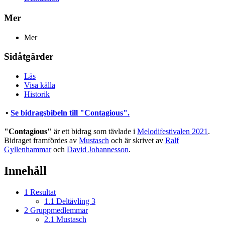
Mer
Mer
Sidåtgärder
Läs
Visa källa
Historik
•
Se bidragsbibeln till "Contagious".
"Contagious"
är ett bidrag som tävlade i
Melodifestivalen 2021
.
Bidraget framfördes av
Mustasch
och är skrivet av
Ralf
Gyllenhammar
och
David Johannesson
.
Innehåll
1
Resultat
1.1
Deltävling 3
2
Gruppmedlemmar
2.1
Mustasch