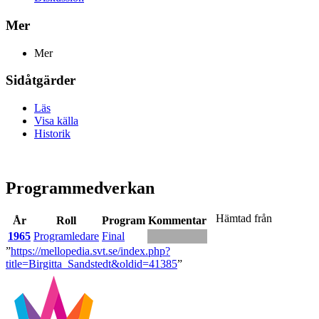
Mer
Mer
Sidåtgärder
Läs
Visa källa
Historik
Programmedverkan
Hämtad från
År
Roll
Program
Kommentar
1965
Programledare
Final
”
https://mellopedia.svt.se/index.php?
title=Birgitta_Sandstedt&oldid=41385
”