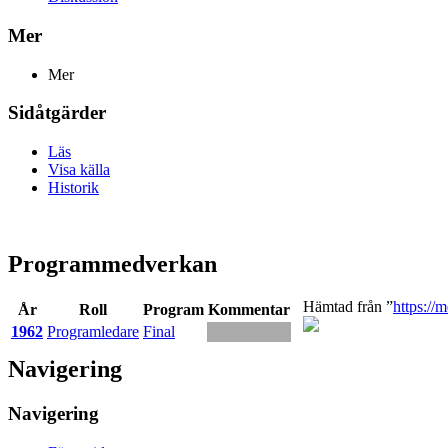
Mer
Mer
Sidåtgärder
Läs
Visa källa
Historik
Programmedverkan
Hämtad från ”
https://
År
Roll
Program
Kommentar
1962
Programledare
Final
Navigering
Navigering