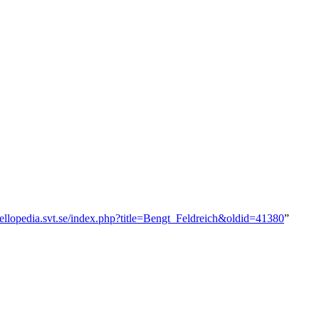
mellopedia.svt.se/index.php?title=Bengt_Feldreich&oldid=41380
”