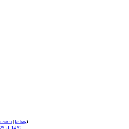
kussion
|
bidrag
)
25 kl. 14.52