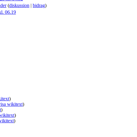
der
(
diskussion
|
bidrag
)
l. 06.19
itext
)
visa wikitext
)
t
)
wikitext
)
wikitext
)