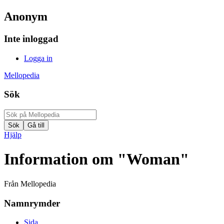
Anonym
Inte inloggad
Logga in
Mellopedia
Sök
Hjälp
Information om "Woman"
Från Mellopedia
Namnrymder
Sida