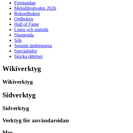
Förstasidan
Melodifestivalen 2026
Rekordboken
Ordboken
Hall of Fame
Listor och statistik
Slumpsida
Sök
Senaste ändringarna
Specialsidor
Skicka rättelser
Wikiverktyg
Wikiverktyg
Sidverktyg
Sidverktyg
Verktyg för användarsidan
Mer