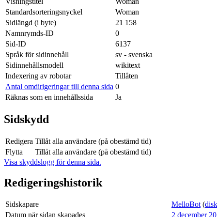
Visningstitel
Woman
Standardsorteringsnyckel
Woman
Sidlängd (i byte)
21 158
Namnrymds-ID
0
Sid-ID
6137
Språk för sidinnehåll
sv - svenska
Sidinnehållsmodell
wikitext
Indexering av robotar
Tillåten
Antal omdirigeringar till denna sida
0
Räknas som en innehållssida
Ja
Sidskydd
Redigera
Tillåt alla användare (på obestämd tid)
Flytta
Tillåt alla användare (på obestämd tid)
Visa skyddslogg för denna sida.
Redigeringshistorik
Sidskapare
MelloBot
(
dis
Datum när sidan skapades
2 december 20