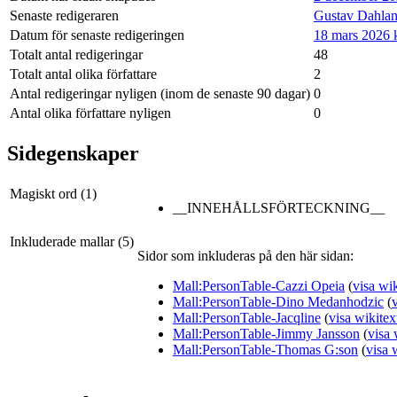
Senaste redigeraren
Gustav Dahlan
Datum för senaste redigeringen
18 mars 2026 k
Totalt antal redigeringar
48
Totalt antal olika författare
2
Antal redigeringar nyligen (inom de senaste 90 dagar)
0
Antal olika författare nyligen
0
Sidegenskaper
Magiskt ord (1)
__INNEHÅLLSFÖRTECKNING__
Inkluderade mallar (5)
Sidor som inkluderas på den här sidan:
Mall:PersonTable-Cazzi Opeia
(
visa wik
Mall:PersonTable-Dino Medanhodzic
(
Mall:PersonTable-Jacqline
(
visa wikitex
Mall:PersonTable-Jimmy Jansson
(
visa 
Mall:PersonTable-Thomas G:son
(
visa 