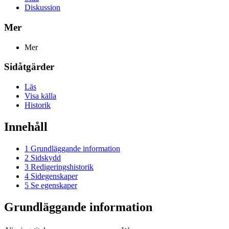
Diskussion
Mer
Mer
Sidåtgärder
Läs
Visa källa
Historik
Innehåll
1
Grundläggande information
2
Sidskydd
3
Redigeringshistorik
4
Sidegenskaper
5
Se egenskaper
Grundläggande information