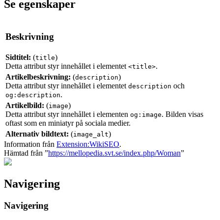
Se egenskaper
Beskrivning
Sidtitel:
(
)
title
Detta attribut styr innehållet i elementet
.
<title>
Artikelbeskrivning:
(
)
description
Detta attribut styr innehållet i elementet
och
description
.
og:description
Artikelbild:
(
)
image
Detta attribut styr innehållet i elementen
. Bilden visas
og:image
oftast som en miniatyr på sociala medier.
Alternativ bildtext:
(
)
image_alt
Information från
Extension:WikiSEO
.
Hämtad från ”
https://mellopedia.svt.se/index.php/Woman
”
Navigering
Navigering