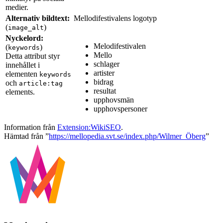
medier.
Alternativ bildtext:
Mellodifestivalens logotyp
(
)
image_alt
Nyckelord:
Melodifestivalen
(
)
keywords
Mello
Detta attribut styr
schlager
innehållet i
artister
elementen
keywords
bidrag
och
article:tag
resultat
elements.
upphovsmän
upphovspersoner
Information från
Extension:WikiSEO
.
Hämtad från ”
https://mellopedia.svt.se/index.php/Wilmer_Öberg
”