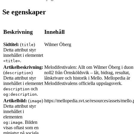
Se egenskaper
Beskrivning
Innehåll
Sidtitel:
(
)
Wilmer Öberg
title
Detta attribut styr
innehållet i elementet
.
<title>
Artikelbeskrivning:
Melodifestivalen: Allt om Wilmer Öberg i duon
(
)
noll2 från Örnsköldsvik – låt, bidrag, resultat,
description
Detta attribut styr
låtskrivare och historik i Mello. Mellopedia är
innehållet i elementet
Melodifestivalens officiella uppslagsverk.
och
description
.
og:description
Artikelbild:
(
)
https://mellopedia.svt.se/resources/assets/mello
image
Detta attribut styr
innehållet i
elementen
. Bilden
og:image
visas oftast som en
miniatyr på sociala