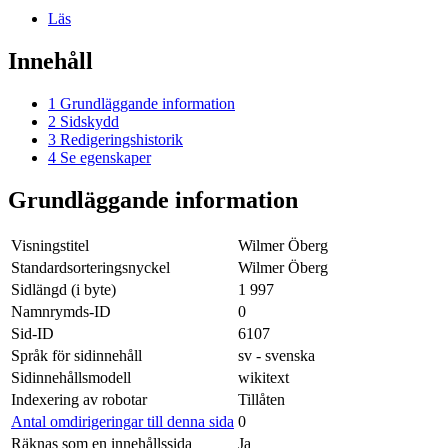
Läs
Innehåll
1
Grundläggande information
2
Sidskydd
3
Redigeringshistorik
4
Se egenskaper
Grundläggande information
Visningstitel
Wilmer Öberg
Standardsorteringsnyckel
Wilmer Öberg
Sidlängd (i byte)
1 997
Namnrymds-ID
0
Sid-ID
6107
Språk för sidinnehåll
sv - svenska
Sidinnehållsmodell
wikitext
Indexering av robotar
Tillåten
Antal omdirigeringar till denna sida
0
Räknas som en innehållssida
Ja