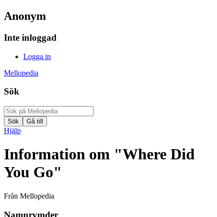
Anonym
Inte inloggad
Logga in
Mellopedia
Sök
Hjälp
Information om "Where Did
You Go"
Från Mellopedia
Namnrymder