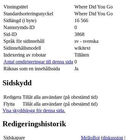
Visningstitel
Where Did You Go
Standardsorteringsnyckel
Where Did You Go
Sidlängd (i byte)
16 566
Namnrymds-ID
0
Sid-ID
3868
Språk för sidinnehåll
sv - svenska
Sidinnehållsmodell
wikitext
Indexering av robotar
Tillåten
Antal omdirigeringar till denna sida
0
Räknas som en innehållssida
Ja
Sidskydd
Redigera
Tillåt alla användare (på obestämd tid)
Flytta
Tillåt alla användare (på obestämd tid)
Visa skyddslogg för denna sida.
Redigeringshistorik
Sidskapare
MelloBot
(
diskussion
|