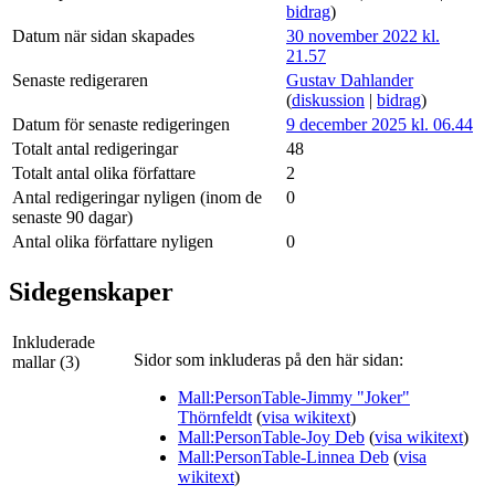
bidrag
)
Datum när sidan skapades
30 november 2022 kl.
21.57
Senaste redigeraren
Gustav Dahlander
(
diskussion
|
bidrag
)
Datum för senaste redigeringen
9 december 2025 kl. 06.44
Totalt antal redigeringar
48
Totalt antal olika författare
2
Antal redigeringar nyligen (inom de
0
senaste 90 dagar)
Antal olika författare nyligen
0
Sidegenskaper
Inkluderade
Sidor som inkluderas på den här sidan:
mallar (3)
Mall:PersonTable-Jimmy "Joker"
Thörnfeldt
(
visa wikitext
)
Mall:PersonTable-Joy Deb
(
visa wikitext
)
Mall:PersonTable-Linnea Deb
(
visa
wikitext
)