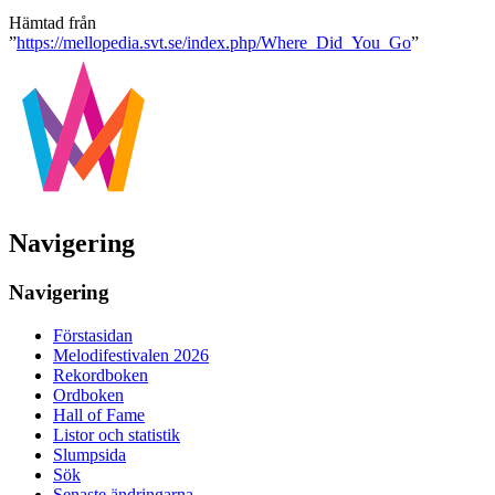
Hämtad från
”
https://mellopedia.svt.se/index.php/Where_Did_You_Go
”
Navigering
Navigering
Förstasidan
Melodifestivalen 2026
Rekordboken
Ordboken
Hall of Fame
Listor och statistik
Slumpsida
Sök
Senaste ändringarna