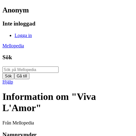
Anonym
Inte inloggad
Logga in
Mellopedia
Sök
Hjälp
Information om "Viva
L'Amor"
Från Mellopedia
Namnrymder