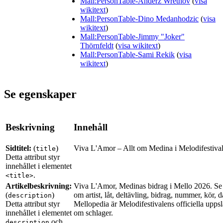
Mall:PersonTable-Anderz Wrethov
(
visa
wikitext
)
Mall:PersonTable-Dino Medanhodzic
(
visa
wikitext
)
Mall:PersonTable-Jimmy "Joker"
Thörnfeldt
(
visa wikitext
)
Mall:PersonTable-Sami Rekik
(
visa
wikitext
)
Se egenskaper
Beskrivning
Innehåll
Sidtitel:
(
)
Viva L'Amor – Allt om Medina i Melodifestiva
title
Detta attribut styr
innehållet i elementet
.
<title>
Artikelbeskrivning:
Viva L'Amor, Medinas bidrag i Mello 2026. Se r
(
)
om artist, låt, deltävling, bidrag, nummer, kör, d
description
Detta attribut styr
Mellopedia är Melodifestivalens officiella uppsl
innehållet i elementet
om schlager.
och
description