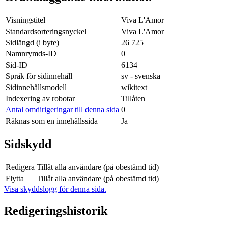
Visningstitel
Viva L'Amor
Standardsorteringsnyckel
Viva L'Amor
Sidlängd (i byte)
26 725
Namnrymds-ID
0
Sid-ID
6134
Språk för sidinnehåll
sv - svenska
Sidinnehållsmodell
wikitext
Indexering av robotar
Tillåten
Antal omdirigeringar till denna sida
0
Räknas som en innehållssida
Ja
Sidskydd
Redigera
Tillåt alla användare (på obestämd tid)
Flytta
Tillåt alla användare (på obestämd tid)
Visa skyddslogg för denna sida.
Redigeringshistorik