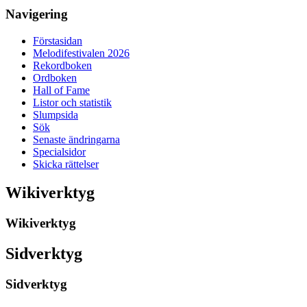
Navigering
Förstasidan
Melodifestivalen 2026
Rekordboken
Ordboken
Hall of Fame
Listor och statistik
Slumpsida
Sök
Senaste ändringarna
Specialsidor
Skicka rättelser
Wikiverktyg
Wikiverktyg
Sidverktyg
Sidverktyg