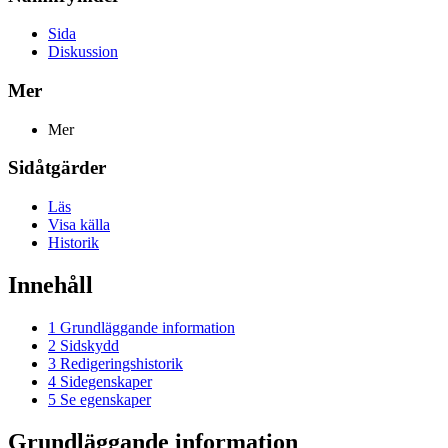
Sida
Diskussion
Mer
Mer
Sidåtgärder
Läs
Visa källa
Historik
Innehåll
1
Grundläggande information
2
Sidskydd
3
Redigeringshistorik
4
Sidegenskaper
5
Se egenskaper
Grundläggande information