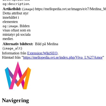
.
og:description
Artikelbild:
(
)
https://mellopedia.svt.se/images/e/e7/Medina_
image
Detta attribut styr
innehållet i
elementen
. Bilden
og:image
visas oftast som en
miniatyr på sociala
medier.
Alternativ bildtext:
Bild på Medina
(
)
image_alt
Information från
Extension:WikiSEO
.
Hämtad från ”
https://mellopedia.svt.se/index.php/Viva_L%27Amor
”
Navigering