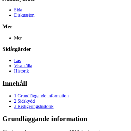
Sida
Diskussion
Mer
Mer
Sidåtgärder
Läs
Visa källa
Historik
Innehåll
1
Grundläggande information
2
Sidskydd
3
Redigeringshistorik
Grundläggande information