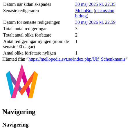
Datum när sidan skapades
30 maj 2025 kl. 22.35
Senaste redigeraren
MelloBot
(
diskussion
|
bidrag
)
Datum för senaste redigeringen
30 maj 2026 kl. 22.59
Totalt antal redigeringar
3
Totalt antal olika författare
2
Antal redigeringar nyligen (inom de
1
senaste 90 dagar)
Antal olika författare nyligen
1
Hämtad från ”
https://mellopedia.svt.se/index.php/Ulf_Schenkmanis
”
Navigering
Navigering