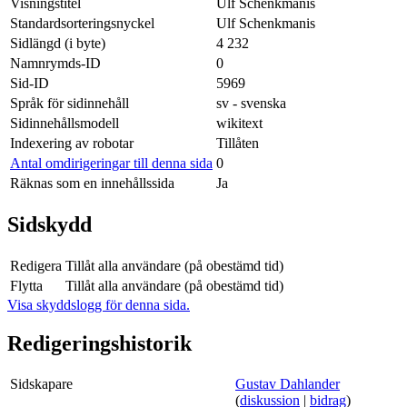
Visningstitel
Ulf Schenkmanis
Standardsorteringsnyckel
Ulf Schenkmanis
Sidlängd (i byte)
4 232
Namnrymds-ID
0
Sid-ID
5969
Språk för sidinnehåll
sv - svenska
Sidinnehållsmodell
wikitext
Indexering av robotar
Tillåten
Antal omdirigeringar till denna sida
0
Räknas som en innehållssida
Ja
Sidskydd
Redigera
Tillåt alla användare (på obestämd tid)
Flytta
Tillåt alla användare (på obestämd tid)
Visa skyddslogg för denna sida.
Redigeringshistorik
Sidskapare
Gustav Dahlander
(
diskussion
|
bidrag
)