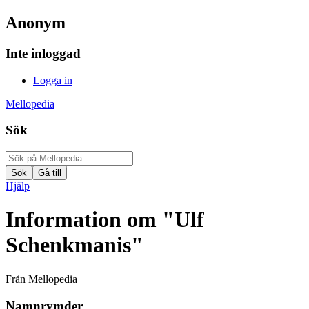
Anonym
Inte inloggad
Logga in
Mellopedia
Sök
Hjälp
Information om "Ulf
Schenkmanis"
Från Mellopedia
Namnrymder