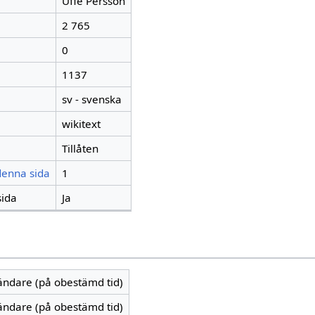
Uffe Persson
2 765
0
1137
sv - svenska
wikitext
Tillåten
 denna sida
1
sida
Ja
vändare (på obestämd tid)
vändare (på obestämd tid)