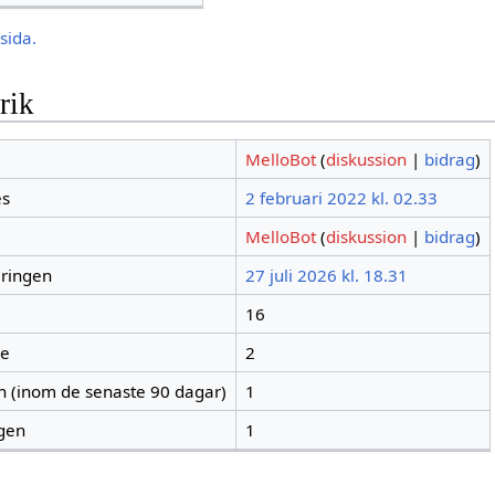
sida.
rik
MelloBot
(
diskussion
|
bidrag
)
es
2 februari 2022 kl. 02.33
MelloBot
(
diskussion
|
bidrag
)
eringen
27 juli 2026 kl. 18.31
16
re
2
en (inom de senaste 90 dagar)
1
igen
1