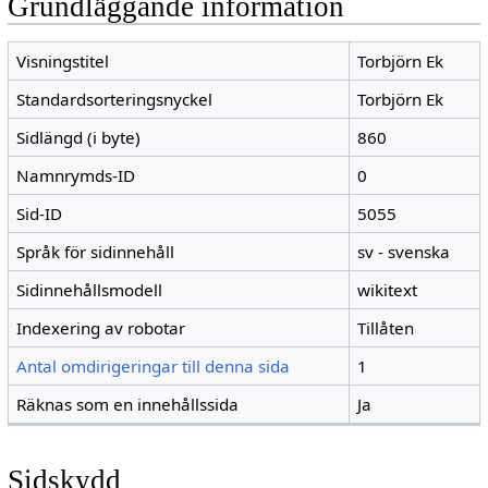
Grundläggande information
Visningstitel
Torbjörn Ek
Standardsorteringsnyckel
Torbjörn Ek
Sidlängd (i byte)
860
Namnrymds-ID
0
Sid-ID
5055
Språk för sidinnehåll
sv - svenska
Sidinnehållsmodell
wikitext
Indexering av robotar
Tillåten
Antal omdirigeringar till denna sida
1
Räknas som en innehållssida
Ja
Sidskydd