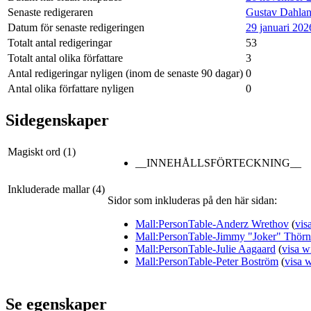
Senaste redigeraren
Gustav Dahlan
Datum för senaste redigeringen
29 januari 202
Totalt antal redigeringar
53
Totalt antal olika författare
3
Antal redigeringar nyligen (inom de senaste 90 dagar)
0
Antal olika författare nyligen
0
Sidegenskaper
Magiskt ord (1)
__INNEHÅLLSFÖRTECKNING__
Inkluderade mallar (4)
Sidor som inkluderas på den här sidan:
Mall:PersonTable-Anderz Wrethov
(
vis
Mall:PersonTable-Jimmy "Joker" Thörn
Mall:PersonTable-Julie Aagaard
(
visa w
Mall:PersonTable-Peter Boström
(
visa w
Se egenskaper