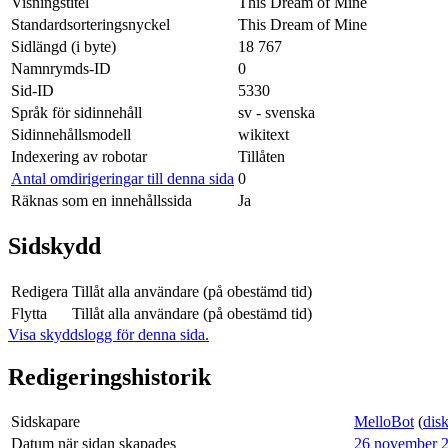
Visningstitel
This Dream of Mine
Standardsorteringsnyckel
This Dream of Mine
Sidlängd (i byte)
18 767
Namnrymds-ID
0
Sid-ID
5330
Språk för sidinnehåll
sv - svenska
Sidinnehållsmodell
wikitext
Indexering av robotar
Tillåten
Antal omdirigeringar till denna sida
0
Räknas som en innehållssida
Ja
Sidskydd
Redigera
Tillåt alla användare (på obestämd tid)
Flytta
Tillåt alla användare (på obestämd tid)
Visa skyddslogg för denna sida.
Redigeringshistorik
Sidskapare
MelloBot
(
dis
Datum när sidan skapades
26 november 2