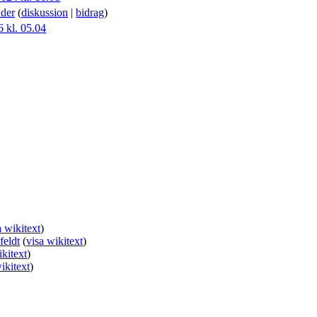
der
(
diskussion
|
bidrag
)
6 kl. 05.04
a wikitext
)
feldt
(
visa wikitext
)
ikitext
)
ikitext
)