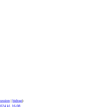
kussion
|
bidrag
)
024 kl. 16.08