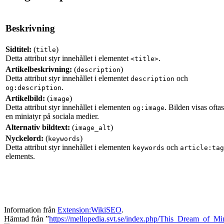
Beskrivning
Sidtitel:
(
)
title
Detta attribut styr innehållet i elementet
.
<title>
Artikelbeskrivning:
(
)
description
Detta attribut styr innehållet i elementet
och
description
.
og:description
Artikelbild:
(
)
image
Detta attribut styr innehållet i elementen
. Bilden visas ofta
og:image
en miniatyr på sociala medier.
Alternativ bildtext:
(
)
image_alt
Nyckelord:
(
)
keywords
Detta attribut styr innehållet i elementen
och
keywords
article:tag
elements.
Information från
Extension:WikiSEO
.
Hämtad från ”
https://mellopedia.svt.se/index.php/This_Dream_of_Mi