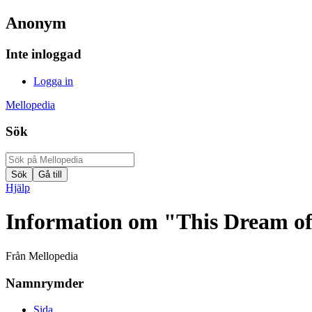
Anonym
Inte inloggad
Logga in
Mellopedia
Sök
Hjälp
Information om "This Dream o
Från Mellopedia
Namnrymder
Sida