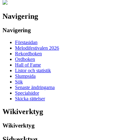
Navigering
Navigering
Förstasidan
Melodifestivalen 2026
Rekordboken
Ordboken
Hall of Fame
Listor och statistik
Slumpsida
Sök
Senaste ändringarna
Specialsidor
Skicka rättelser
Wikiverktyg
Wikiverktyg
Sidverktyg