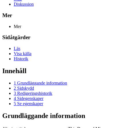
Diskussion
Mer
Mer
Sidåtgärder
Läs
Visa källa
Historik
Innehåll
1
Grundläggande information
2
Sidskydd
3
Redigeringshistorik
4
Sidegenskaper
5
Se egenskaper
Grundläggande information