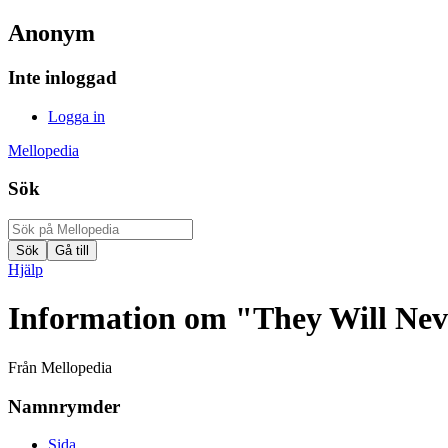
Anonym
Inte inloggad
Logga in
Mellopedia
Sök
Hjälp
Information om "They Will Nev
Från Mellopedia
Namnrymder
Sida