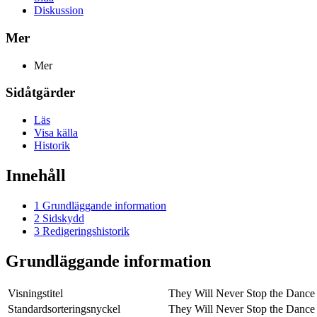
Diskussion
Mer
Mer
Sidåtgärder
Läs
Visa källa
Historik
Innehåll
1
Grundläggande information
2
Sidskydd
3
Redigeringshistorik
Grundläggande information
Visningstitel
They Will Never Stop the Dance
Standardsorteringsnyckel
They Will Never Stop the Dance