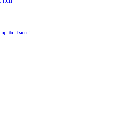
. 19.11
_Stop_the_Dance
”