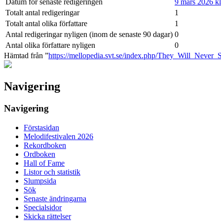
Datum för senaste redigeringen
9 mars 2026 kl
Totalt antal redigeringar
1
Totalt antal olika författare
1
Antal redigeringar nyligen (inom de senaste 90 dagar)
0
Antal olika författare nyligen
0
Hämtad från ”
https://mellopedia.svt.se/index.php/They_Will_Never
Navigering
Navigering
Förstasidan
Melodifestivalen 2026
Rekordboken
Ordboken
Hall of Fame
Listor och statistik
Slumpsida
Sök
Senaste ändringarna
Specialsidor
Skicka rättelser