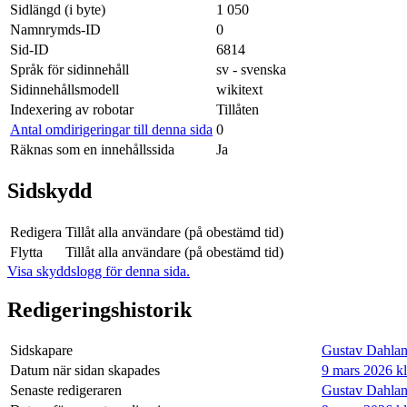
Sidlängd (i byte)
1 050
Namnrymds-ID
0
Sid-ID
6814
Språk för sidinnehåll
sv - svenska
Sidinnehållsmodell
wikitext
Indexering av robotar
Tillåten
Antal omdirigeringar till denna sida
0
Räknas som en innehållssida
Ja
Sidskydd
Redigera
Tillåt alla användare (på obestämd tid)
Flytta
Tillåt alla användare (på obestämd tid)
Visa skyddslogg för denna sida.
Redigeringshistorik
Sidskapare
Gustav Dahlan
Datum när sidan skapades
9 mars 2026 kl
Senaste redigeraren
Gustav Dahlan