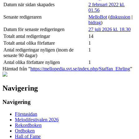
Datum när sidan skapades
2 februari 2022 kl.
01.56
Senaste redigeraren
MelloBot
(
diskussion
|
bidrag
)
Datum för senaste redigeringen
27 juli 2026 kl. 18.30
Totalt antal redigeringar
14
Totalt antal olika författare
1
Antal redigeringar nyligen (inom de
1
senaste 90 dagar)
Antal olika författare nyligen
1
Hämtad från ”
https://mellopedia.svt.se/index.php/Staffan_Ehrling
”
Navigering
Navigering
Förstasidan
Melodifestivalen 2026
Rekordboken
Ordboken
Hall of Fame