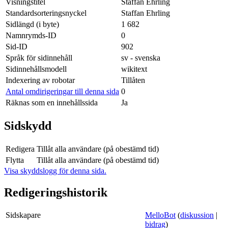
Visningstitel
Staffan Ehrling
Standardsorteringsnyckel
Staffan Ehrling
Sidlängd (i byte)
1 682
Namnrymds-ID
0
Sid-ID
902
Språk för sidinnehåll
sv - svenska
Sidinnehållsmodell
wikitext
Indexering av robotar
Tillåten
Antal omdirigeringar till denna sida
0
Räknas som en innehållssida
Ja
Sidskydd
Redigera
Tillåt alla användare (på obestämd tid)
Flytta
Tillåt alla användare (på obestämd tid)
Visa skyddslogg för denna sida.
Redigeringshistorik
Sidskapare
MelloBot
(
diskussion
|
bidrag
)