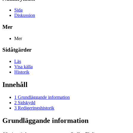
Sida
Diskussion
Mer
Mer
Sidåtgärder
Läs
Visa källa
Historik
Innehåll
1
Grundläggande information
2
Sidskydd
3
Redigeringshistorik
Grundläggande information