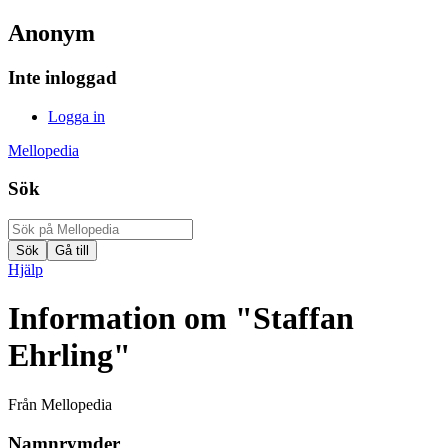
Anonym
Inte inloggad
Logga in
Mellopedia
Sök
Hjälp
Information om "Staffan
Ehrling"
Från Mellopedia
Namnrymder