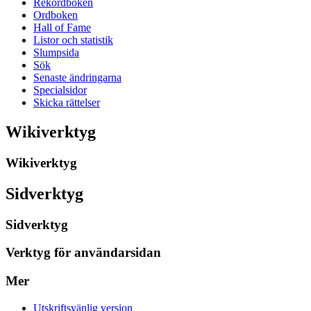
Rekordboken
Ordboken
Hall of Fame
Listor och statistik
Slumpsida
Sök
Senaste ändringarna
Specialsidor
Skicka rättelser
Wikiverktyg
Wikiverktyg
Sidverktyg
Sidverktyg
Verktyg för användarsidan
Mer
Utskriftsvänlig version