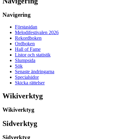
Navigering
Navigering
Förstasidan
Melodifestivalen 2026
Rekordboken
Ordboken
Hall of Fame
Listor och statistik
Slumpsida
Sök
Senaste ändringarna
Specialsidor
Skicka rättelser
Wikiverktyg
Wikiverktyg
Sidverktyg
Sidverktyg