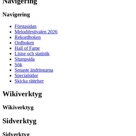
Navigering
Navigering
Förstasidan
Melodifestivalen 2026
Rekordboken
Ordboken
Hall of Fame
Listor och statistik
Slumpsida
Sök
Senaste ändringarna
Specialsidor
Skicka rättelser
Wikiverktyg
Wikiverktyg
Sidverktyg
Sidverktyg