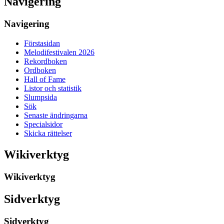
Navigering
Navigering
Förstasidan
Melodifestivalen 2026
Rekordboken
Ordboken
Hall of Fame
Listor och statistik
Slumpsida
Sök
Senaste ändringarna
Specialsidor
Skicka rättelser
Wikiverktyg
Wikiverktyg
Sidverktyg
Sidverktyg