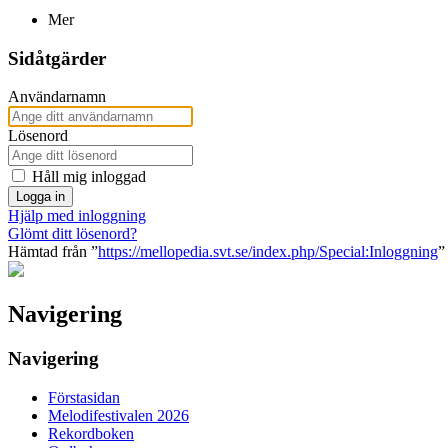
Mer
Sidåtgärder
Användarnamn
Lösenord
Håll mig inloggad
Logga in
Hjälp med inloggning
Glömt ditt lösenord?
Hämtad från ”
https://mellopedia.svt.se/index.php/Special:Inloggning
”
Navigering
Navigering
Förstasidan
Melodifestivalen 2026
Rekordboken