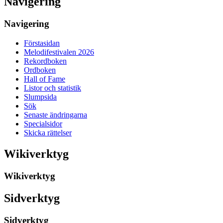
Navigering
Navigering
Förstasidan
Melodifestivalen 2026
Rekordboken
Ordboken
Hall of Fame
Listor och statistik
Slumpsida
Sök
Senaste ändringarna
Specialsidor
Skicka rättelser
Wikiverktyg
Wikiverktyg
Sidverktyg
Sidverktyg