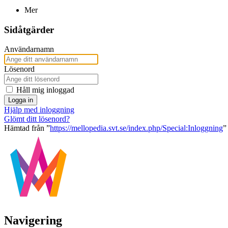
Mer
Sidåtgärder
Användarnamn
Lösenord
Håll mig inloggad
Logga in
Hjälp med inloggning
Glömt ditt lösenord?
Hämtad från ”
https://mellopedia.svt.se/index.php/Special:Inloggning
”
Navigering