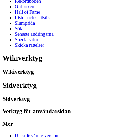
Rekordboken
Ordboken
Hall of Fame
Listor och statistik
Slumpsida
Sök
Senaste ändringarna
Specialsidor
Skicka rättelser
Wikiverktyg
Wikiverktyg
Sidverktyg
Sidverktyg
Verktyg för användarsidan
Mer
Utskriftsvänlig version