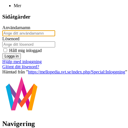
Mer
Sidåtgärder
Användarnamn
Lösenord
Håll mig inloggad
Logga in
Hjälp med inloggning
Glömt ditt lösenord?
Hämtad från ”
https://mellopedia.svt.se/index.php/Special:Inloggning
”
Navigering