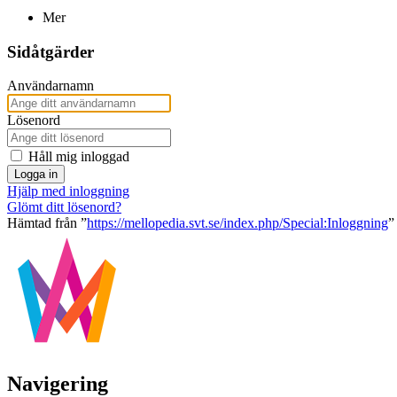
Mer
Sidåtgärder
Användarnamn
Lösenord
Håll mig inloggad
Logga in
Hjälp med inloggning
Glömt ditt lösenord?
Hämtad från ”
https://mellopedia.svt.se/index.php/Special:Inloggning
”
Navigering