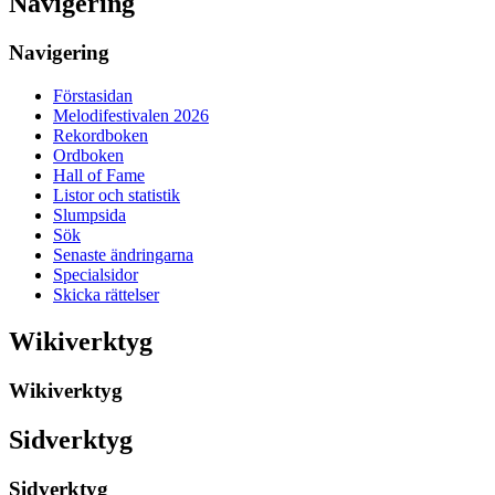
Navigering
Navigering
Förstasidan
Melodifestivalen 2026
Rekordboken
Ordboken
Hall of Fame
Listor och statistik
Slumpsida
Sök
Senaste ändringarna
Specialsidor
Skicka rättelser
Wikiverktyg
Wikiverktyg
Sidverktyg
Sidverktyg