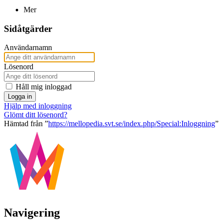
Mer
Sidåtgärder
Användarnamn
Lösenord
Håll mig inloggad
Logga in
Hjälp med inloggning
Glömt ditt lösenord?
Hämtad från ”
https://mellopedia.svt.se/index.php/Special:Inloggning
”
Navigering