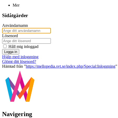
Mer
Sidåtgärder
Användarnamn
Lösenord
Håll mig inloggad
Logga in
Hjälp med inloggning
Glömt ditt lösenord?
Hämtad från ”
https://mellopedia.svt.se/index.php/Special:Inloggning
”
Navigering