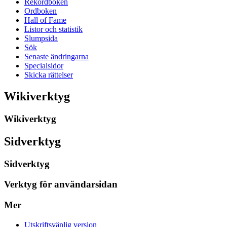
Rekordboken
Ordboken
Hall of Fame
Listor och statistik
Slumpsida
Sök
Senaste ändringarna
Specialsidor
Skicka rättelser
Wikiverktyg
Wikiverktyg
Sidverktyg
Sidverktyg
Verktyg för användarsidan
Mer
Utskriftsvänlig version