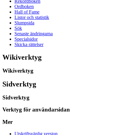
Rekordboken
Ordboken
Hall of Fame
Listor och statistik
Slumpsida
Sök
Senaste ändringarna
Specialsidor
Skicka rättelser
Wikiverktyg
Wikiverktyg
Sidverktyg
Sidverktyg
Verktyg för användarsidan
Mer
Utskriftsvänlig version