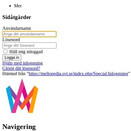
Mer
Sidåtgärder
Användarnamn
Lösenord
Håll mig inloggad
Logga in
Hjälp med inloggning
Glömt ditt lösenord?
Hämtad från ”
https://mellopedia.svt.se/index.php/Special:Inloggning
”
Navigering