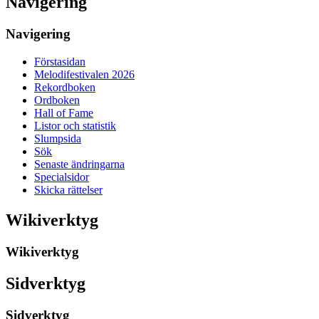
Navigering
Navigering
Förstasidan
Melodifestivalen 2026
Rekordboken
Ordboken
Hall of Fame
Listor och statistik
Slumpsida
Sök
Senaste ändringarna
Specialsidor
Skicka rättelser
Wikiverktyg
Wikiverktyg
Sidverktyg
Sidverktyg